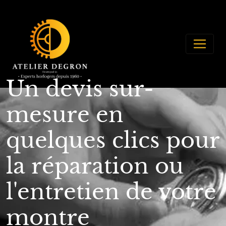
Un devis sur-
mesure en
quelques clics pour
la réparation ou
l'entretien de votre
montre